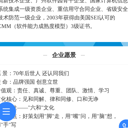
高新技术企业、广州软件园骨干企业、国家计算机信息
系统集成一级资质企业、重信用守合同企业、省级安全
技术防范一级企业，2003年获得由美国SEI认可的
CMM（软件能力成熟度模型）3级证书。
企业愿景
愿 景：70年后世人 还认同我们
使 命：品牌强国 创意立世
价值观：责任、真诚、尊重、团队、激情、学习
文化核心：见和同解、律和同修、口和无诤
身和同往——"六和"文化
实战观点：好策划用"脚"走，用"嘴"问，用"脑"想，
"手"写